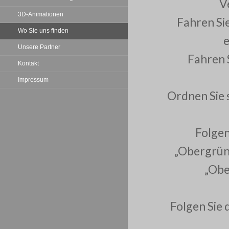
V
3D-Animationen
Fahren Si
Wo Sie uns finden
e
Unsere Partner
Fahren 
Kontakt
Impressum
Ordnen Sie s
Folgen
„Obergrüne
„Obe
Folgen Sie 