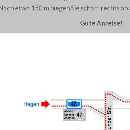
Nach etwa 150 m biegen Sie scharf rechts ab 
Gute Anreise!