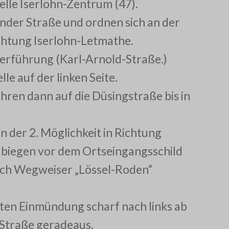
elle Iserlohn-Zentrum (47).
nder Straße und ordnen sich an der
chtung Iserlohn-Letmathe.
terführung (Karl-Arnold-Straße.)
lle auf der linken Seite.
ahren dann auf die Düsingstraße bis in
n der 2. Möglichkeit in Richtung
d biegen vor dem Ortseingangsschild
urch Wegweiser „Lössel-Roden“
sten Einmündung scharf nach links ab
r Straße geradeaus.