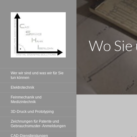
Zum
Inhalt
springen
Wo Sie 
CAD SERVICE
Ihr Partner für CAD-
Dienstleistungen
HAHN
Wer wir sind und was wir für Sie
tun können
ISERLOHN
Elektrotechnik
Feinmechanik und
Medizintechnik
3D-Druck und Prototyping
Zeichnungen für Patente und
Gebrauchsmuster- Anmeldungen
CAD-Dienstleistungen